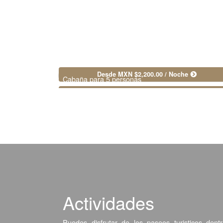
Cabaña Lunamielera
Desde MXN $2,200.00 / Noche
Cabaña para 5 personas
Actividades
Puedes disfrutar de los paseos turisticos den