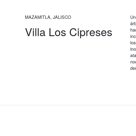
MAZAMITLA, JALISCO
Un
ár
Villa Los Cipreses
ha
in
lo
ino
at
no
den