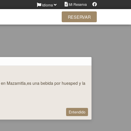
Facebook
Mi Reserva
Idioma
RESERVAR
lia en Mazamitla,es una bebida por huesped y la
Entendido