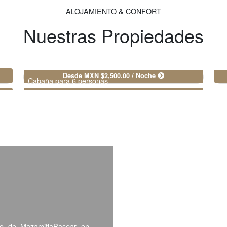
ALOJAMIENTO & CONFORT
Nuestras Propiedades
Desde MXN $2,500.00 / Noche
Cabaña para 6 personas
tro de MazamitlaPasear en